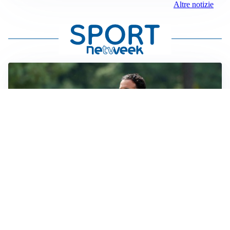
Altre notizie
LE PAROLE
Milan, Amorim: “Sapevamo delle difficoltà, faremo
delle scelte”