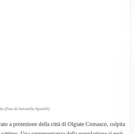
do (Foto di Antonella Spinelli)
to a protezione della città di Olgiate Comasco, colpita
ittime. Una rappresentanza della popolazione si recò