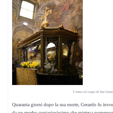
L’urna col corpo di San Gerar
Quaranta giorni dopo la sua morte, Gerardo fu invoca
da un morbo contagiosissimo che mieteva numerose v