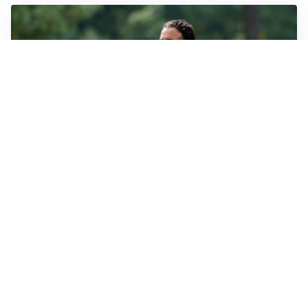
LE PAROLE
Milan, Amorim: “Sapevamo delle difficoltà, faremo
delle scelte”
LE PAROLE
Juventus, Spalletti soddisfatto: “I nuovi? Li ho visti
molto bene”
AMICHEVOLI