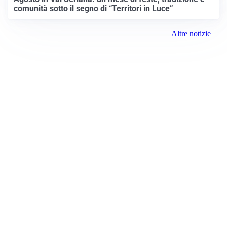
comunità sotto il segno di “Territori in Luce”
Altre notizie
Prima Como
Registrazione tribunale:
Como 5/2021 6/15/2021
ROC:
15381
Direttore responsabile:
Sergio Nicastro