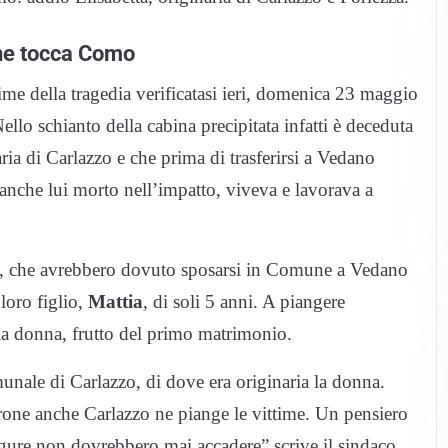
one tocca Como
me della tragedia verificatasi ieri, domenica 23 maggio
llo schianto della cabina precipitata infatti è deceduta
ria di Carlazzo e che prima di trasferirsi a Vedano
 anche lui morto nell’impatto, viveva e lavorava a
orio, che avrebbero dovuto sposarsi in Comune a Vedano
loro figlio,
Mattia
, di soli 5 anni. A piangere
lla donna, frutto del primo matrimonio.
unale di Carlazzo, di dove era originaria la donna.
rone anche Carlazzo ne piange le vittime. Un pensiero
ciagure non dovrebbero mai accadere” scrive il sindaco