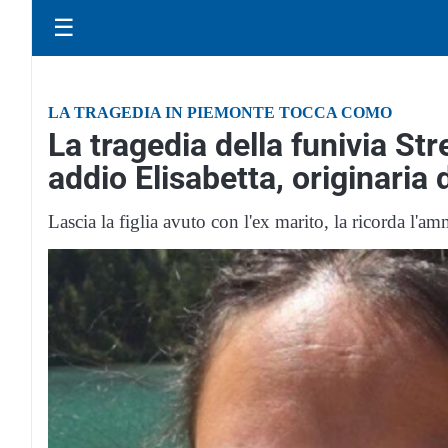
☰
LA TRAGEDIA IN PIEMONTE TOCCA COMO
La tragedia della funivia S
addio Elisabetta, originaria 
Lascia la figlia avuto con l'ex marito, la ricorda l'