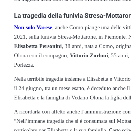
La tragedia della funivia Stresa-Mottar
Non solo Varese
, anche Como piange una delle vitti
2021, sulla funivia Stresa-Mottarone, in Piemonte. Ne
Elisabetta Personini
, 38 anni, nata a Como, origina
Olona con il compagno,
Vittorio Zorloni
, 55 anni,
Porlezza.
Nella terribile tragedia insieme a Elisabetta e Vitt
il 24 giugno, tra un mese esatto, è deceduto anche il 
Elisabetta e la famiglia di Vedano Olona la figlia de
A ricordarla con affetto anche l’amministrazione com
“Nell’immane tragedia che si è consumata sul Motta
particolare per Elisabetta e la sua famiglia. Certe s