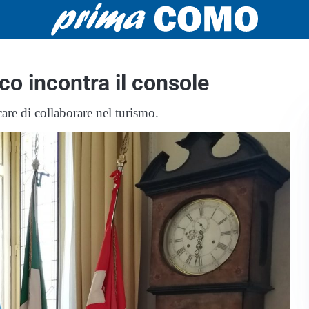
co incontra il console
care di collaborare nel turismo.