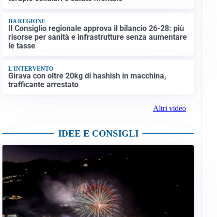
DA REGIONE
Il Consiglio regionale approva il bilancio 26-28: più
risorse per sanità e infrastrutture senza aumentare
le tasse
L'INTERVENTO
Girava con oltre 20kg di hashish in macchina,
trafficante arrestato
Altri video
IDEE E CONSIGLI