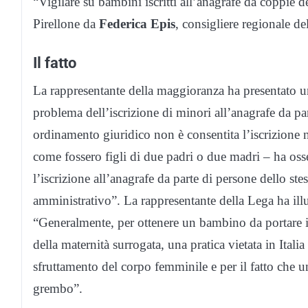
“Vigilare su bambini iscritti all’anagrafe da coppie de
Pirellone da
Federica Epis
, consigliere regionale de
Il fatto
La rappresentante della maggioranza ha presentato un
problema dell’iscrizione di minori all’anagrafe da pa
ordinamento giuridico non è consentita l’iscrizione nei
come fossero figli di due padri o due madri – ha os
l’iscrizione all’anagrafe da parte di persone dello st
amministrativo”. La rappresentante della Lega ha illus
“Generalmente, per ottenere un bambino da portare in
della maternità surrogata, una pratica vietata in Itali
sfruttamento del corpo femminile e per il fatto che u
grembo”.