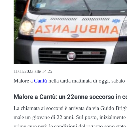
11/11/2023 alle 14:25
Malore a
Cantù
nella tarda mattinata di oggi, saba
Malore a Cantù: un 22enne soccorso in c
La chiamata ai soccorsi è arrivata da via Guido Brighi,
male un giovane di 22 anni. Sul posto, inizialmente 
prime cure però le condizioni del ragazzo sono state v