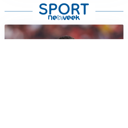
AFFARE IN CHIUSURA
Barcellona, colpo Rodri: battuto il Real Madrid
MOTIVATO
Douglas Luiz dice no all’Everton e punta sulla