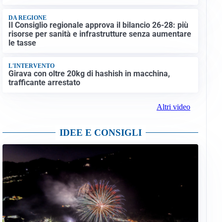
DA REGIONE
Il Consiglio regionale approva il bilancio 26-28: più
risorse per sanità e infrastrutture senza aumentare
le tasse
L'INTERVENTO
Girava con oltre 20kg di hashish in macchina,
trafficante arrestato
Altri video
IDEE E CONSIGLI