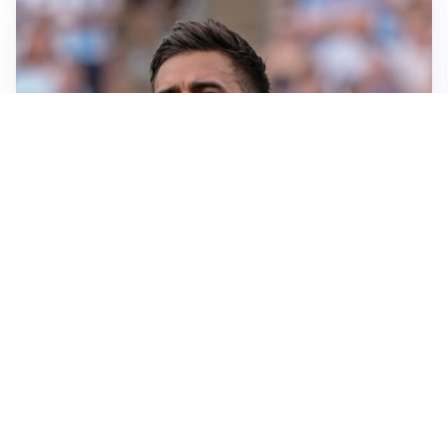
IL NOME NUOVO
Napoli, Musso resta un’opzione per la porta
TITOLARE IN CAMPIONATO
Inter, tocca a Pio Esposito: Chivu gli affida l’attacco
LE PAROLE
Spalletti prepara la Juve: “Con l’Inter servirà essere
squadra”