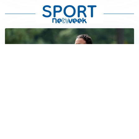
MERCATO MILAN
Milan, il mercato aspetta la svolta
MERCATO INTER
Dimarco verso il rinnovo fino al 2030, ma si complica