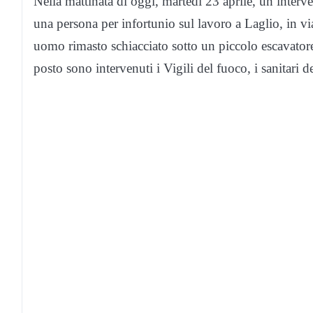
Nella mattinata di oggi, martedì 23 aprile, un interve
una persona per infortunio sul lavoro a Laglio, in vi
uomo rimasto schiacciato sotto un piccolo escavator
posto sono intervenuti i Vigili del fuoco, i sanitari d