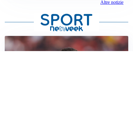
Altre notizie
AFFARE IN CHIUSURA
Barcellona, colpo Rodri: battuto il Real Madrid