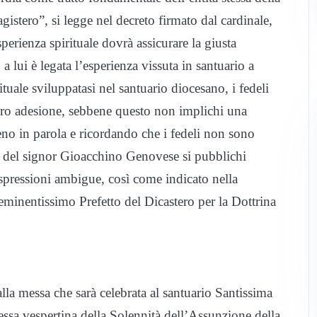
gistero”, si legge nel decreto firmato dal cardinale,
erienza spirituale dovrà assicurare la giusta
,
a lui è legata l’esperienza vissuta in santuario a
tuale sviluppatasi nel santuario diocesano, i fedeli
loro adesione, sebbene questo non implichi una
eno in parola e ricordando che i fedeli non sono
tti del signor Gioacchino Genovese si pubblichi
 espressioni ambigue, così come indicato nella
eminentissimo Prefetto del Dicastero per la Dottrina
 alla messa che sarà celebrata al santuario Santissima
essa vespertina della Solennità dell’Assunzione della