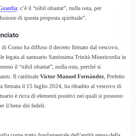
 Guardia
: c’è il “nihil obastat”, nulla osta, per
fusione di questa proposta spirituale”.
unciato
si di Como ha diffuso il decreto firmato dal vescovo,
uale legata al santuario Santissima Trinità Misericordia in
so il “nihil obastat”, nulla osta, perché si
anto. Il cardinale
Victor Manuel Fernàndez
, Prefetto
ra firmata il 15 luglio 2024, ha ribadito al vescovo di
uario è ricca di elementi positivi nei quali si possono
r il bene dei fedeli.
ordia come tratto fondamentale dell’entità stessa della