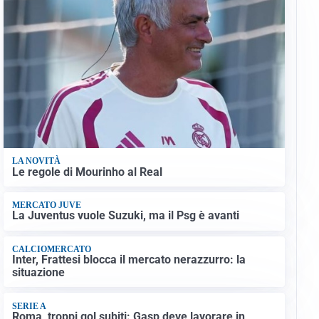
LA NOVITÀ
Le regole di Mourinho al Real
MERCATO JUVE
La Juventus vuole Suzuki, ma il Psg è avanti
CALCIOMERCATO
Inter, Frattesi blocca il mercato nerazzurro: la
situazione
SERIE A
Roma, troppi gol subiti: Gasp deve lavorare in