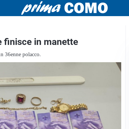
re finisce in manette
o un 36enne polacco.