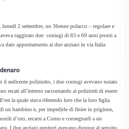
ri, lunedì 2 settembre, un 36enne polacco – regolare e
 aveva raggirato due coniugi di 83 e 69 anni pronti a
va dato appuntamento ai due anziani in via Italia
e denaro
 il sedicente poliziotto, i due coniugi avevano notato
sono recati all’interno raccontando ai poliziotti di essere
’est la quale stava riferendo loro che la loro figlia
i un bambino e, per impedirle di finire in prigione,
onili d’oro, recarsi a Como e consegnarli a un
Libera. I due anziani genitori avevano dunque al seguito