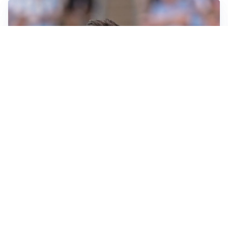
IL NOME NUOVO
Napoli, Musso resta un’opzione per la porta
TITOLARE IN CAMPIONATO
Inter, tocca a Pio Esposito: Chivu gli affida l’attacco
LE PAROLE
Spalletti prepara la Juve: “Con l’Inter servirà essere
squadra”