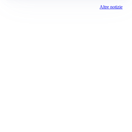
Altre notizie
Prima Como
Registrazione tribunale:
Como 5/2021 6/15/2021
ROC:
15381
Direttore responsabile:
Sergio Nicastro
Editore:
Media (iN) Srl