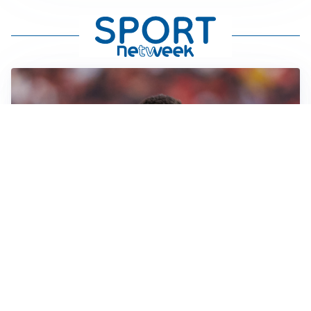
AFFARE IN CHIUSURA
Barcellona, colpo Rodri: battuto il Real Madrid
MOTIVATO