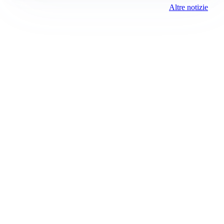
Altre notizie
Prima Como
Registrazione tribunale:
Como 5/2021 6/15/2021
ROC:
15381
Direttore responsabile:
Sergio Nicastro
Editore:
Media (iN) Srl