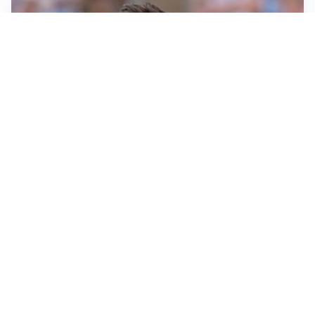
IL NOME NUOVO
Napoli, Musso resta un’opzione per la porta
TITOLARE IN CAMPIONATO
Inter, tocca a Pio Esposito: Chivu gli affida l’attacco
LE PAROLE
Spalletti prepara la Juve: “Con l’Inter servirà essere
squadra”