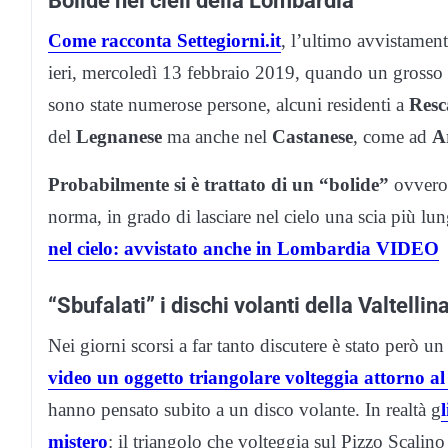
Come racconta Settegiorni.it
, l’ultimo avvistament
ieri, mercoledì 13 febbraio 2019, quando un grosso o
sono state numerose persone, alcuni residenti a
Resc
del
Legnanese
ma anche nel
Castanese
, come ad
A
Probabilmente si è trattato di un “bolide”
ovvero 
norma, in grado di lasciare nel cielo una scia più lu
nel cielo: avvistato anche in Lombardia VIDEO
“Sbufalati” i dischi volanti della Valtellin
Nei giorni scorsi a far tanto discutere è stato però
video un oggetto triangolare volteggia attorno a
hanno pensato subito a un disco volante. In realtà g
mistero
: il triangolo che volteggia sul Pizzo Scalino 