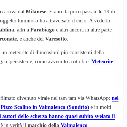
o arriva dal
Milanese
. Erano da poco passate le 19 di
ggetto luminoso ha attraversato il cielo. A vederlo
aldina
, altri a
Parabiago
e altri ancora in altre parte
rconate
, e anche del
Varesotto
.
un meteorite di dimensioni più consistenti della
nga e persistente, come avvenuto a ottobre:
Meteorite
a
 un filmato divenuto virale nel tam tam via WhatsApp:
nel
l Pizzo Scalino in Valmalenco (Sondrio)
e in molti
li autori dello scherzo hanno quasi subito svelato il
è in verità il
marchio della
Valmalenco