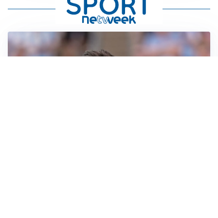
IL NOME NUOVO
Napoli, Musso resta un’opzione per la porta
TITOLARE IN CAMPIONATO
Inter, tocca a Pio Esposito: Chivu gli affida l’attacco