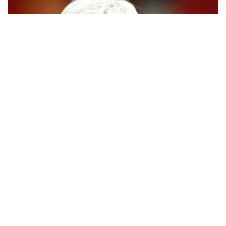
SERIE A
Roma, troppi gol subiti: Gasp deve lavorare in difesa
SERIE A
Milan, quanto lavoro per Amorim: il campo parla
chiaro
LE PAROLE
Milan, Amorim: “Sapevamo delle difficoltà, faremo
delle scelte”