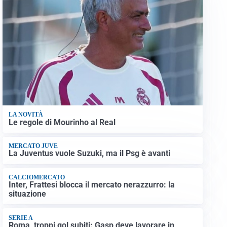
LA NOVITÀ
Le regole di Mourinho al Real
MERCATO JUVE
La Juventus vuole Suzuki, ma il Psg è avanti
CALCIOMERCATO
Inter, Frattesi blocca il mercato nerazzurro: la
situazione
SERIE A
Roma, troppi gol subiti: Gasp deve lavorare in