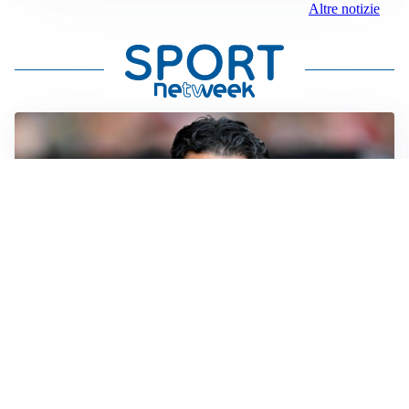
Altre notizie
AMICHEVOLI
Il Milan crolla contro il Chelsea: 3-0 e prima sconfitta
per Amorim