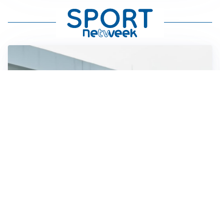
TRATTATIVA IN SALITA
Romero, l’Atletico accelera: Inter costretta a inseguire
GUERRA APERTA
Il ds del Cagliari contro Esposito: “Tentativo di