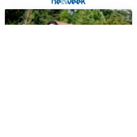
SERIE A
Milan, quanto lavoro per Amorim: il campo parla
chiaro
LE PAROLE