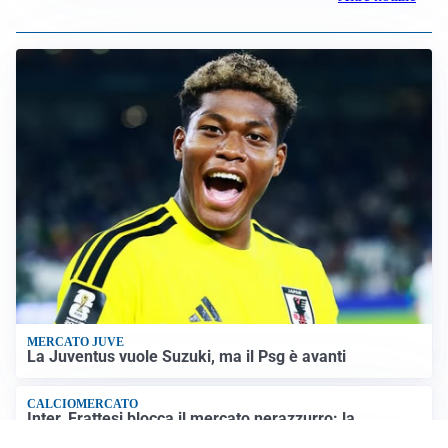
VIOLENZA STRADALE
Nel Torinese aggressione automobilistica contro
quattro ciclisti riapre dibattito sulla sicurezza
SICUREZZA NAVALE
Hormuz riapre solo se gli USA cambiano condotta: le
condizioni di Teheran
RIAPERTURA FRONTIERE
Crisi Ceuta, Tajani: “Schengen ripristinato solo a
pericolo finito”
Altre notizie