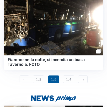
Fiamme nella notte, si incendia un bus a
Tavernola. FOTO
←
132
133
134
→