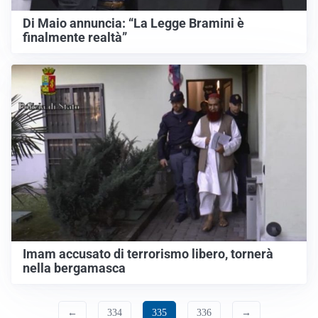
Di Maio annuncia: “La Legge Bramini è
finalmente realtà”
Imam accusato di terrorismo libero, tornerà
nella bergamasca
←
334
335
336
→