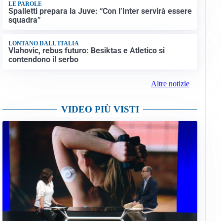
LE PAROLE
Spalletti prepara la Juve: “Con l’Inter servirà essere
squadra”
LONTANO DALL'ITALIA
Vlahovic, rebus futuro: Besiktas e Atletico si
contendono il serbo
Altre notizie
VIDEO PIÙ VISTI