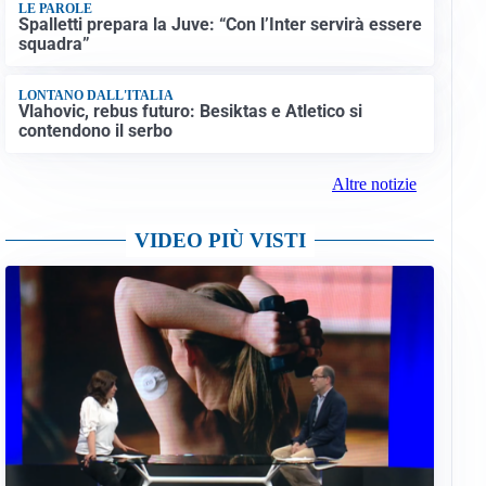
LE PAROLE
Spalletti prepara la Juve: “Con l’Inter servirà essere
squadra”
LONTANO DALL'ITALIA
Vlahovic, rebus futuro: Besiktas e Atletico si
contendono il serbo
Altre notizie
VIDEO PIÙ VISTI