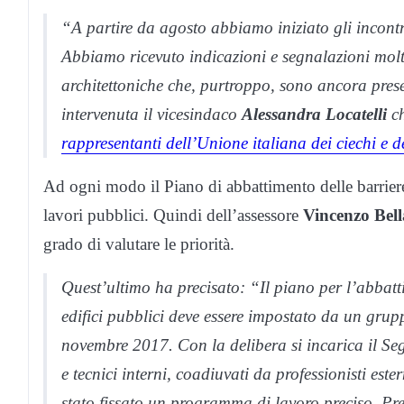
“A partire da agosto abbiamo iniziato gli incontr
Abbiamo ricevuto indicazioni e segnalazioni molto 
architettoniche che, purtroppo, sono ancora prese
intervenuta il vicesindaco
Alessandra Locatelli
ch
rappresentanti dell’Unione italiana dei ciechi e d
Ad ogni modo il Piano di abbattimento delle barrier
lavori pubblici. Quindi dell’assessore
Vincenzo Bell
grado di valutare le priorità.
Quest’ultimo ha precisato: “Il piano per l’abbatti
edifici pubblici deve essere impostato da un grupp
novembre 2017. Con la delibera si incarica il Se
e tecnici interni, coadiuvati da professionisti este
stato fissato un programma di lavoro preciso. Prev