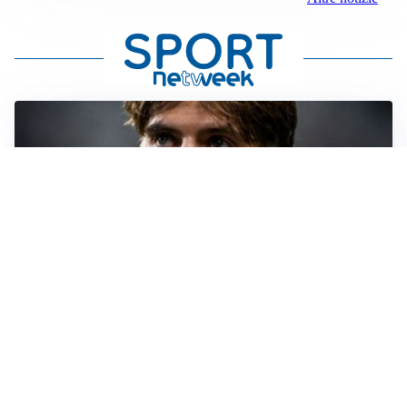
PREMIER LEAGUE
Palestra ammette: “Il Chelsea? Ho sempre sognato la
Premier”