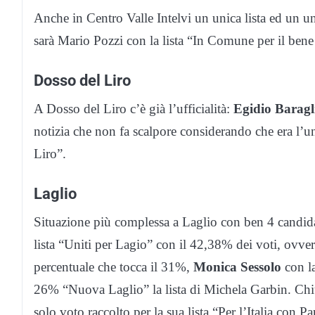
Anche in Centro Valle Intelvi un unica lista ed un u
sarà Mario Pozzi con la lista “In Comune per il ben
Dosso del Liro
A Dosso del Liro c’è già l’ufficialità:
Egidio Baragl
notizia che non fa scalpore considerando che era l’u
Liro”.
Laglio
Situazione più complessa a Laglio con ben 4 candidat
lista “Uniti per Lagio” con il 42,38% dei voti, ovve
percentuale che tocca il 31%,
Monica Sessolo
con la
26% “Nuova Laglio” la lista di Michela Garbin. Chi
solo voto raccolto per la sua lista “Per l’Italia con P