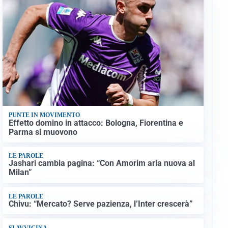
PUNTE IN MOVIMENTO
Effetto domino in attacco: Bologna, Fiorentina e
Parma si muovono
LE PAROLE
Jashari cambia pagina: “Con Amorim aria nuova al
Milan”
LE PAROLE
Chivu: “Mercato? Serve pazienza, l’Inter crescerà”
SI AVVICINA