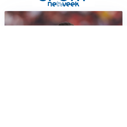
AFFARE IN CHIUSURA
Barcellona, colpo Rodri: battuto il Real Madrid
MOTIVATO
Douglas Luiz dice no all’Everton e punta sulla
Juventus