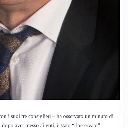
con i suoi tre consiglieri – ha osservato un minuto di
 dopo aver messo ai voti, è stato “riosservato”