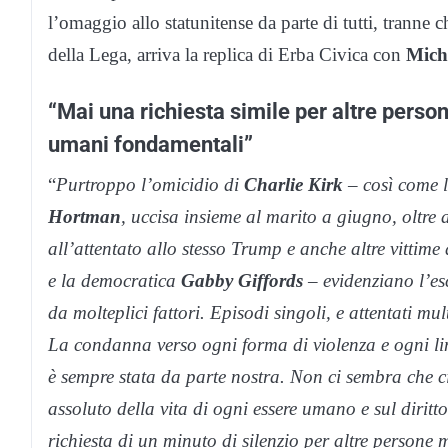
l’omaggio allo statunitense da parte di tutti, tranne
della Lega, arriva la replica di Erba Civica con
Mich
“Mai una richiesta simile per altre person
umani fondamentali”
“
Purtroppo l’omicidio di
Charlie Kirk
– così come 
Hortman
, uccisa insieme al marito a giugno, oltre 
all’attentato allo stesso Trump e anche altre vittime
e la democratica
Gabby Giffords
– evidenziano l’es
da molteplici fattori. Episodi singoli, e attentati mul
La condanna verso ogni forma di violenza e ogni limi
è sempre stata da parte nostra. Non ci sembra che ci 
assoluto della vita di ogni essere umano e sul diritto 
richiesta di un minuto di silenzio per altre persone 