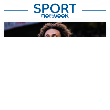
JUVENTUS
Juve, vendere per comprare: Spalletti aspetta nuovi
rinforzi
INTER