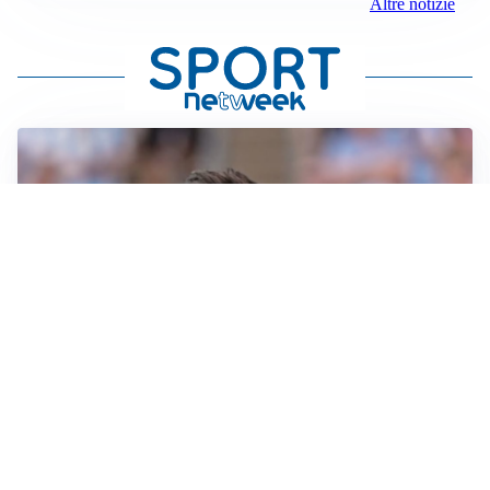
Altre notizie
IL NOME NUOVO
Napoli, Musso resta un’opzione per la porta