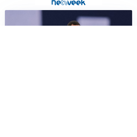
CALCIOMERCATO
Milan, ufficiale la risoluzione di Bennacer: il
comunicato
AMICHEVOLI
Milan, altro test per Amorim: le possibili scelte per il
Chelsea