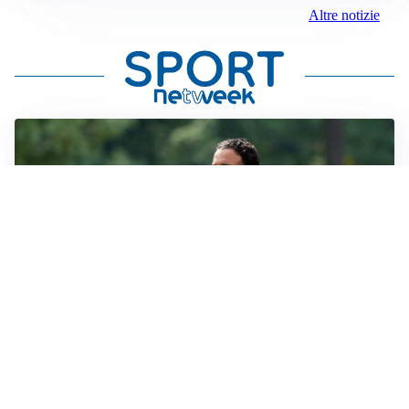
Altre notizie
LE PAROLE
Milan, Amorim: “Sapevamo delle difficoltà, faremo
delle scelte”