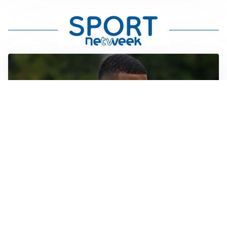
LE PAROLE
Bremer giura fedeltà: “Non ho mai chiesto di lasciare
la Juve”