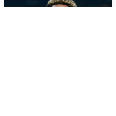
MERCATO JUVE
La Juventus vuole Suzuki, ma il Psg è avanti
CALCIOMERCATO
Inter, Frattesi blocca il mercato nerazzurro: la
situazione
SERIE A
Roma, troppi gol subiti: Gasp deve lavorare in difesa