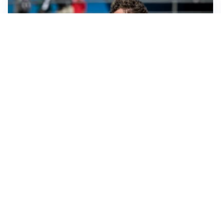
CALCIOMERCATO
Cagliari, il caso Esposito continua. Intanto arriva
Maldini
CALCIOMERCATO
Napoli, il solito Lukaku: non si presenta in ritiro, è
rottura
AMICHEVOLI