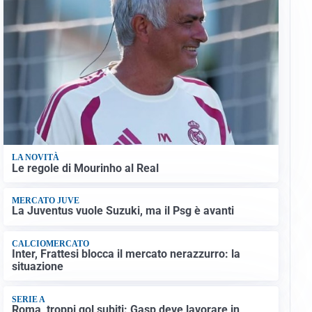
LA NOVITÀ
Le regole di Mourinho al Real
MERCATO JUVE
La Juventus vuole Suzuki, ma il Psg è avanti
CALCIOMERCATO
Inter, Frattesi blocca il mercato nerazzurro: la
situazione
SERIE A
Roma, troppi gol subiti: Gasp deve lavorare in