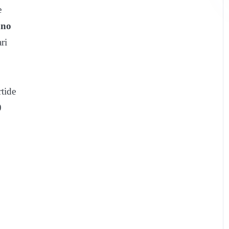
e
ano
ri
tide
0