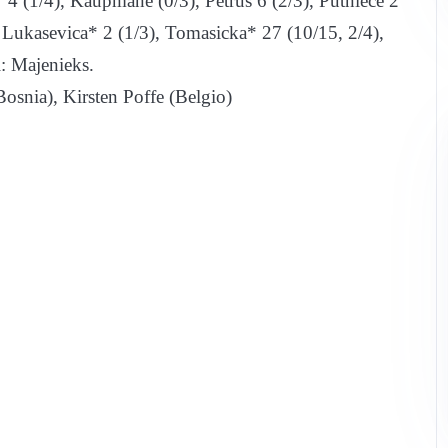
* 4 (1/4), Kaupmane (0/3), Petrus 6 (2/3), Putniece 2
, Lukasevica* 2 (1/3), Tomasicka* 27 (10/15, 2/4),
l: Majenieks.
(Bosnia), Kirsten Poffe (Belgio)