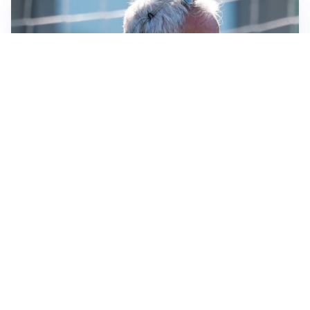
LA NOVITÀ
Le regole di Mourinho al Real
MERCATO JUVE
La Juventus vuole Suzuki, ma il Psg è avanti
CALCIOMERCATO
Inter, Frattesi blocca il mercato nerazzurro: la
situazione