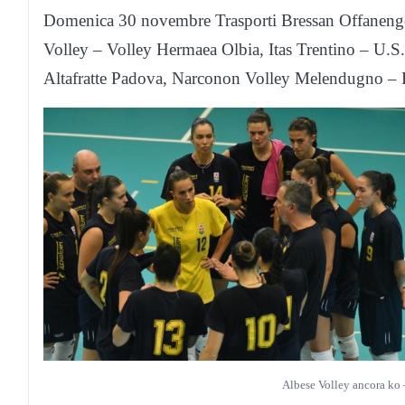
Domenica 30 novembre Trasporti Bressan Offaneng
Volley – Volley Hermaea Olbia, Itas Trentino – U.
Altafratte Padova, Narconon Volley Melendugno – F
Albese Volley ancora ko –