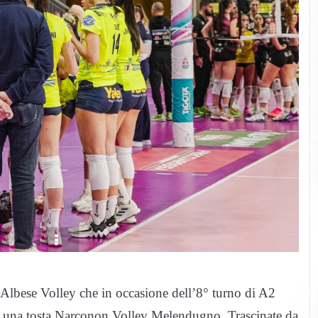
’Albese Volley che in occasione dell’8° turno di A2
ro una tosta Narconon Volley Melendugno. Trascinate da