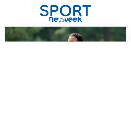
LE PAROLE
Milan, Amorim: “Sapevamo delle difficoltà, faremo
delle scelte”