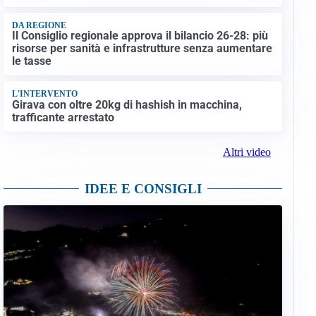
DA REGIONE
Il Consiglio regionale approva il bilancio 26-28: più
risorse per sanità e infrastrutture senza aumentare
le tasse
L'INTERVENTO
Girava con oltre 20kg di hashish in macchina,
trafficante arrestato
Altri video
IDEE E CONSIGLI